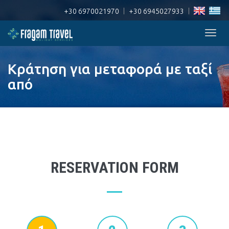
+30 6970021970
|
+30 6945027933
|
Togg
navig
Κράτηση για μεταφορά με ταξί
από