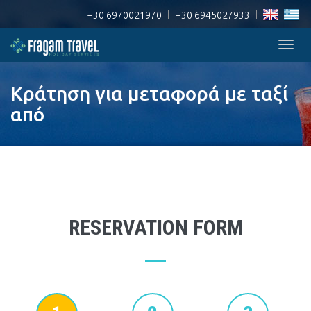
+30 6970021970
|
+30 6945027933
|
Togg
navig
Κράτηση για μεταφορά με ταξί
από